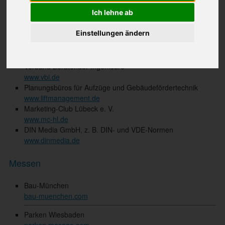
Links
Ich lehne ab
Partner
Einstellungen ändern
German Facility Management Association e. V.
www.gefma.de
Verband Beratender Ingenieure
www.vbi.de
Planungsbüros für Aufzüge und Gebäudefördertechnik
www.liftmanagement.de
Marketing-Club Lübeck e. V.
www.mc-hl.de
DIN Media GmbH, z. B. DIN- und VDE-Normen
www.dinmedia.de
Messen
Bau-München
bau-muenchen.com
Parken Wiesbaden