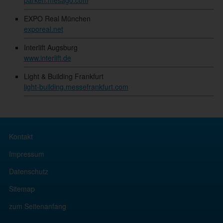
parken.mesago.com
EXPO Real München
exporeal.net
Interlift Augsburg
www.interlift.de
Light & Building Frankfurt
light-building.messefrankfurt.com
Kontakt
Impressum
Datenschutz
Sitemap
zum Seitenanfang